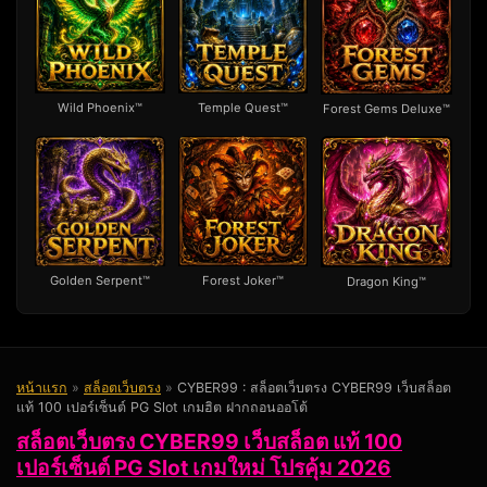
Wild Phoenix™
Temple Quest™
Forest Gems Deluxe™
Golden Serpent™
Forest Joker™
Dragon King™
หน้าแรก
»
สล็อตเว็บตรง
»
CYBER99 : สล็อตเว็บตรง CYBER99 เว็บสล็อต
แท้ 100 เปอร์เซ็นต์ PG Slot เกมฮิต ฝากถอนออโต้
สล็อตเว็บตรง CYBER99 เว็บสล็อต แท้ 100
เปอร์เซ็นต์ PG Slot เกมใหม่ โปรคุ้ม 2026